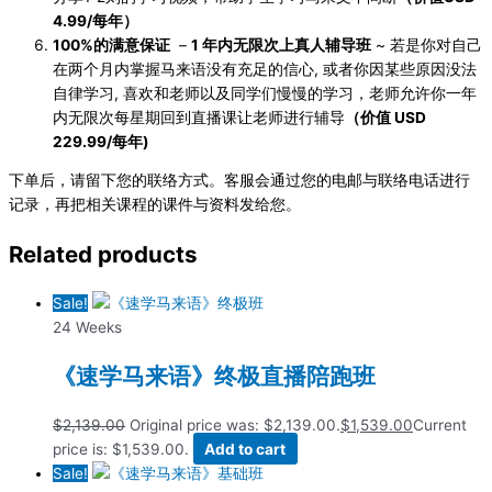
4.99/每年）
100%的满意保证
–
1 年内无限次上真人辅导班
~ 若是你
对自己
在两个月内掌握马来语没有充足的信心, 或者你因某些原因没法
自律学习, 喜欢和老师以及同学们慢慢的学习，老师允许你一年
内无限次每星期回到直播课让老师进行辅导
（价值 USD
229.99/每年)
下单后，请留下您的联络方式。客服会通过您的电邮与联络电话进行
记录，再把相关课程的课件与资料发给您。
Related products
Sale!
24 Weeks
《速学马来语》终极直播陪跑班
$
2,139.00
Original price was: $2,139.00.
$
1,539.00
Current
price is: $1,539.00.
Add to cart
Sale!