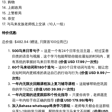
13. 购物
14. 上邮政局
15. 上警察局
16. 恭贺
17. 与马来友族老师线上交谈（10人一组）
特价优惠:
总价值: $482.94 (赠送, 只限首100位而已)
500马来日常句子
~ 这是一个有24个日常生活主题， 经过妥善
归类的语音与视频，这个学习包能帮助你能在最短的时间内，更
有系统的掌握好马来日常用语
(价值 USD 17.99 /一次性)
60个马来动词和180个造句
~ 这60个日常动词与造句，能让您
在短时间内更精准的表达自己的行动与行为
(价值 USD 9.99 /一
次性)
一年内无限次回顾课程加上复习辅导课程
~ 这能够帮助您巩固
你的学习记忆
(价值 USD 39.99 /一次性)
一年内定期的进度跟踪和个性化指导
~ 只要你肯学，老师愿意
花一年内给于你正确的指导
(价值 USD 179.99/每年)
加入Bahasa whatsapp终身学习群组
~ 老师每天都会在这群组
分享1-2则的学习视频，帮助学生学习马来文不间断
（价值USD