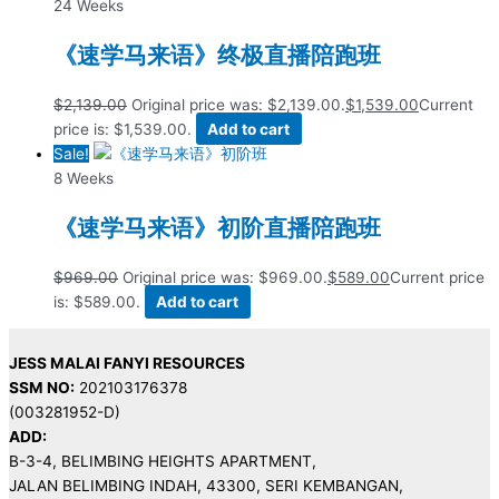
24 Weeks
《速学马来语》终极直播陪跑班
$
2,139.00
Original price was: $2,139.00.
$
1,539.00
Current
price is: $1,539.00.
Add to cart
Sale!
8 Weeks
《速学马来语》初阶直播陪跑班
$
969.00
Original price was: $969.00.
$
589.00
Current price
is: $589.00.
Add to cart
JESS MALAI FANYI RESOURCES
SSM NO:
202103176378
(003281952-D)
ADD:
B-3-4, BELIMBING HEIGHTS APARTMENT,
JALAN BELIMBING INDAH, 43300, SERI KEMBANGAN,