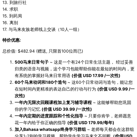
13. 到旅行社
14. 求职
15. 到药局
16. 离别
17. 与马来友族老师线上交谈（10人一组）
特价优惠:
总价值: $482.94 (赠送, 只限首100位而已)
500马来日常句子
~ 这是一个有24个日常生活主题， 经过妥善
归类的语音与视频，这个学习包能帮助你能在最短的时间内，更
有系统的掌握好马来日常用语
(价值 USD 17.99 /一次性)
60个马来动词和180个造句
~ 这60个日常动词与造句，能让您
在短时间内更精准的表达自己的行动与行为
(价值 USD 9.99 /一
次性)
一年内无限次回顾课程加上复习辅导课程
~ 这能够帮助您巩固
你的学习记忆
(价值 USD 39.99 /一次性)
一年内定期的进度跟踪和个性化指导
~ 只要你肯学，老师愿意
花一年内给于你正确的指导
(价值 USD 179.99/每年)
加入Bahasa whatsapp终身学习群组
~ 老师每天都会在这群组
分享1-2则的学习视频，帮助学生学习马来文不间断
（价值USD